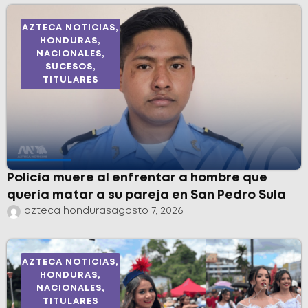
AZTECA NOTICIAS
,
HONDURAS
,
NACIONALES
,
SUCESOS
,
TITULARES
Policía muere al enfrentar a hombre que
quería matar a su pareja en San Pedro Sula
azteca honduras
agosto 7, 2026
AZTECA NOTICIAS
,
HONDURAS
,
NACIONALES
,
TITULARES