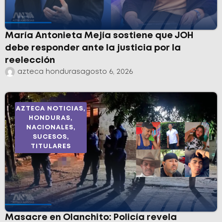
María Antonieta Mejía sostiene que JOH
debe responder ante la justicia por la
reelección
azteca honduras
agosto 6, 2026
AZTECA NOTICIAS
,
HONDURAS
,
NACIONALES
,
SUCESOS
,
TITULARES
Masacre en Olanchito: Policía revela