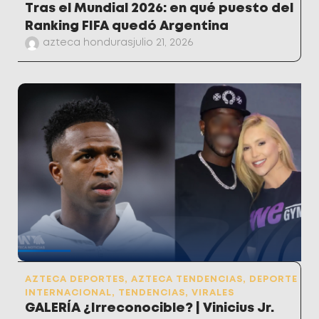
Tras el Mundial 2026: en qué puesto del
Ranking FIFA quedó Argentina
azteca honduras
julio 21, 2026
AZTECA DEPORTES
,
AZTECA TENDENCIAS
,
DEPORTE
INTERNACIONAL
,
TENDENCIAS
,
VIRALES
GALERÍA ¿Irreconocible? | Vinicius Jr.