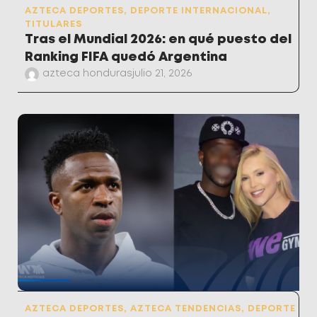
AZTECA DEPORTES
,
DEPORTE INTERNACIONAL
,
TITULARES
Tras el Mundial 2026: en qué puesto del
Ranking FIFA quedó Argentina
azteca honduras
julio 21, 2026
AZTECA DEPORTES
,
AZTECA TENDENCIAS
,
DEPORTE