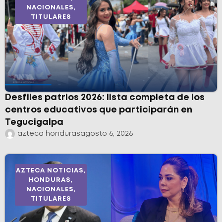
NACIONALES
,
TITULARES
Desfiles patrios 2026: lista completa de los
centros educativos que participarán en
Tegucigalpa
azteca honduras
agosto 6, 2026
AZTECA NOTICIAS
,
HONDURAS
,
NACIONALES
,
TITULARES