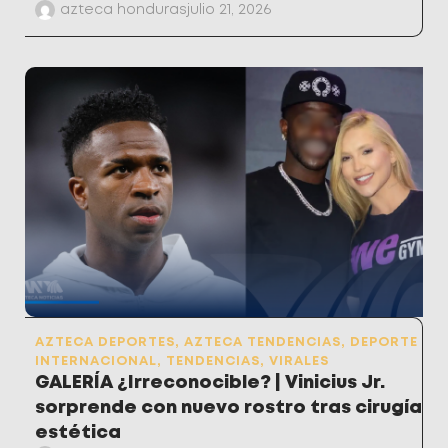
azteca honduras
julio 21, 2026
AZTECA DEPORTES
,
AZTECA TENDENCIAS
,
DEPORTE
INTERNACIONAL
,
TENDENCIAS
,
VIRALES
GALERÍA ¿Irreconocible? | Vinicius Jr.
sorprende con nuevo rostro tras cirugía
estética