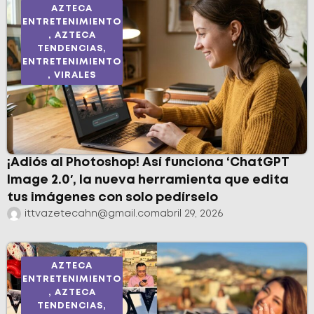
AZTECA
ENTRETENIMIENTO
,
AZTECA
TENDENCIAS
,
ENTRETENIMIENTO
,
VIRALES
¡Adiós al Photoshop! Así funciona ‘ChatGPT
Image 2.0′, la nueva herramienta que edita
tus imágenes con solo pedírselo
ittvazetecahn@gmail.com
abril 29, 2026
AZTECA
ENTRETENIMIENTO
,
AZTECA
TENDENCIAS
,