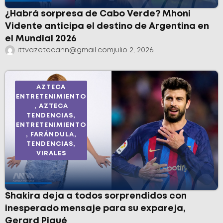
¿Habrá sorpresa de Cabo Verde? Mhoni
Vidente anticipa el destino de Argentina en
el Mundial 2026
ittvazetecahn@gmail.com
julio 2, 2026
AZTECA
ENTRETENIMIENTO
,
AZTECA
TENDENCIAS
,
ENTRETENIMIENTO
,
FARÁNDULA
,
TENDENCIAS
,
VIRALES
Shakira deja a todos sorprendidos con
inesperado mensaje para su expareja,
Gerard Piqué