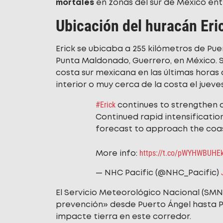
mortales
en zonas del sur de México entr
Ubicación del huracán Eri
Erick se ubicaba a 255 kilómetros de Pue
Punta Maldonado, Guerrero, en México. S
costa sur mexicana en las últimas horas
interior o muy cerca de la costa el jueves
#Erick
continues to strengthen a
Continued rapid intensification
forecast to approach the coas
https://t.co/pWYHWBUHE
More info:
— NHC Pacific (@NHC_Pacific)
El Servicio Meteorológico Nacional (SM
prevención» desde Puerto Ángel hasta 
impacte tierra en este corredor.