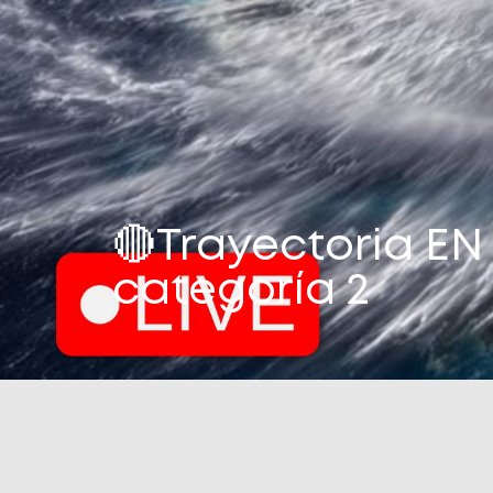
🔴Trayectoria EN 
categoría 2