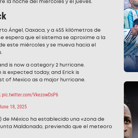
e la noche del miércoles y el jueves.
ck
rto Ángel, Oaxaca, y a 455 kilómetros de
e espera que el sistema se aproxime a la
 de este miércoles y se mueva hacia el
.
nd is now a category 2 hurricane.
 is expected today, and Erick is
t of Mexico as a major hurricane.
k
pic.twitter.com/VkezowDsP6
June 18, 2025
N) de México ha establecido una «zona de
Punta Maldonado, previendo que el meteoro