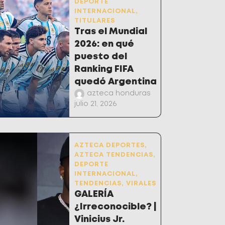
DEPORTE
INTERNACIONAL
,
TITULARES
Tras el Mundial
2026: en qué
puesto del
Ranking FIFA
quedó Argentina
azteca honduras
julio 21, 2026
AZTECA DEPORTES
,
AZTECA TENDENCIAS
,
DEPORTE
INTERNACIONAL
,
TENDENCIAS
,
VIRALES
GALERÍA
¿Irreconocible? |
Vinicius Jr.