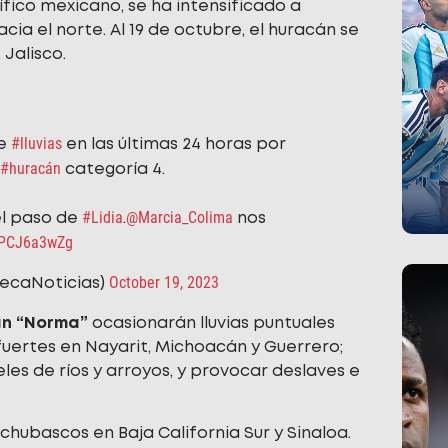
ífico mexicano, se ha intensificado a
ia el norte. Al 19 de octubre, el huracán se
 Jalisco.
#lluvias
de
en las últimas 24 horas por
#huracán
categoría 4.
#Lidia
@Marcia_Colima
el paso de
.
nos
/wPCJ6a3wZg
October 19, 2023
tecaNoticias)
n “Norma”
ocasionarán lluvias puntuales
 fuertes en Nayarit, Michoacán у Guerrero;
es de ríos y arroyos, y provocar deslaves e
hubascos en Baja California Sur y Sinaloa.