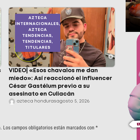
AZTECA
INTERNACIONALES
,
AZTECA
TENDENCIAS
,
TENDENCIAS
,
TITULARES
s
VIDEO| «Esos chavalos me dan
miedo»: Así reaccionó el influencer
César Gastélum previo a su
asesinato en Culiacán
azteca honduras
agosto 5, 2026
.
Los campos obligatorios están marcados con
*