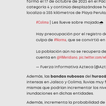
formó el 17 de octubre de 2023 en el Pac
categoría 4 y continúa desplazándose hac
localiza a 355 kilómetros de Playa Perula,
#Colima
| Les llueve sobre mojado🌧️
Hay preocupación por el registro 
#Norma
culpa de
, que se convirtió en
La población aún no se recupera d
@HMeridiano
pic.twitter.com
cuenta en
.
— Fuerza Informativa Azteca (@Az
Además, las
bandas nubosas
del
huracá
intensas en Jalisco y Colima, lluvias muy
mismas que podrían incrementar los nivel
inundaciones en dichas entidades.
Además, incrementa la probabilidad de c