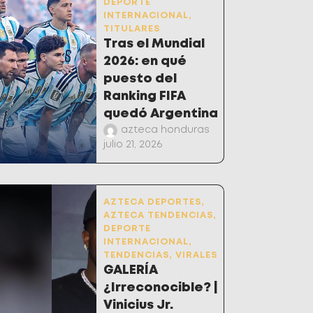
DEPORTE
INTERNACIONAL
,
TITULARES
Tras el Mundial
2026: en qué
puesto del
Ranking FIFA
quedó Argentina
azteca honduras
julio 21, 2026
AZTECA DEPORTES
,
AZTECA TENDENCIAS
,
DEPORTE
INTERNACIONAL
,
TENDENCIAS
,
VIRALES
GALERÍA
¿Irreconocible? |
Vinicius Jr.