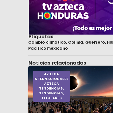
Etiquetas
Cambio climático
,
Colima
,
Guerrero
,
Hu
Pacífico mexicano
Noticias relacionadas
AZTECA
INTERNACIONALES
,
AZTECA
TENDENCIAS
,
TENDENCIAS
,
TITULARES