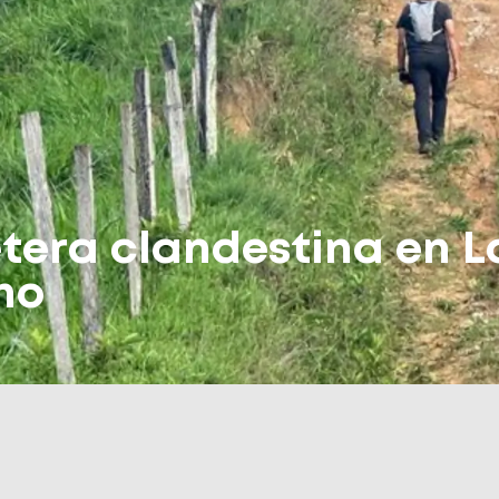
etera clandestina en L
ho