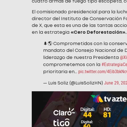
cuatro armas de fuego tipo escopeta, c
El comisionado presidencial para la luc
director del Instituto de Conservación Fo
de X, que esta es una de las tantas acc
en la estrategia
«Cero Deforestación».
🌲🌎 Comprometidos con la conserv
mandato del Consejo Nacional de D
@Xi
liderazgo de nuestra Presidenta
#EstrategiaC
comprometemos con la
pic.twitter.com/4Eib3bkNc
prioritaria en…
June 29, 20
— Luis Soliz (@LuisSolizHN)