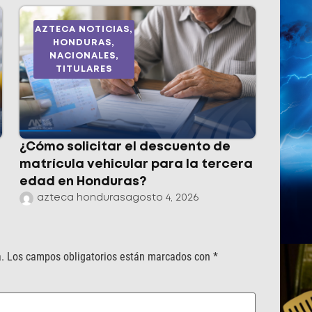
AZTECA NOTICIAS
,
HONDURAS
,
NACIONALES
,
TITULARES
¿Cómo solicitar el descuento de
matrícula vehicular para la tercera
edad en Honduras?
azteca honduras
agosto 4, 2026
.
Los campos obligatorios están marcados con
*