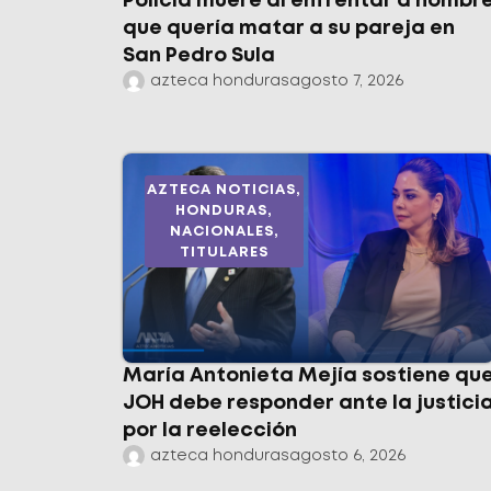
Policía muere al enfrentar a hombr
que quería matar a su pareja en
San Pedro Sula
azteca honduras
agosto 7, 2026
AZTECA NOTICIAS
,
HONDURAS
,
NACIONALES
,
TITULARES
María Antonieta Mejía sostiene qu
JOH debe responder ante la justici
por la reelección
azteca honduras
agosto 6, 2026