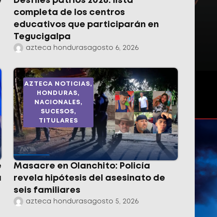
e
Desfiles patrios 2026: lista
completa de los centros
educativos que participarán en
Tegucigalpa
azteca honduras
agosto 6, 2026
AZTECA NOTICIAS
,
HONDURAS
,
NACIONALES
,
SUCESOS
,
TITULARES
e
Masacre en Olanchito: Policía
a
revela hipótesis del asesinato de
seis familiares
azteca honduras
agosto 5, 2026