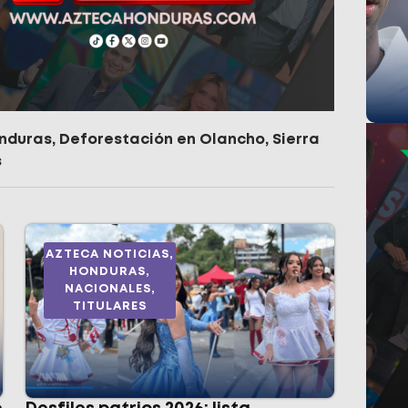
onduras
,
Deforestación en Olancho
,
Sierra
s
AZTECA NOTICIAS
,
HONDURAS
,
NACIONALES
,
TITULARES