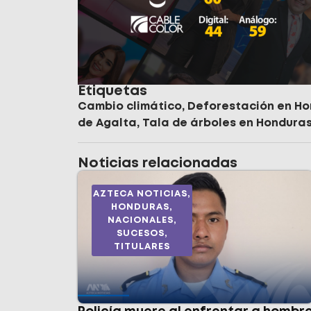
Etiquetas
Cambio climático
,
Deforestación en H
de Agalta
,
Tala de árboles en Hondura
Noticias relacionadas
AZTECA NOTICIAS
,
HONDURAS
,
NACIONALES
,
SUCESOS
,
TITULARES