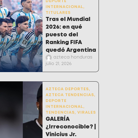
DEPORTE
INTERNACIONAL
,
TITULARES
Tras el Mundial
2026: en qué
puesto del
Ranking FIFA
quedó Argentina
azteca honduras
julio 21, 2026
AZTECA DEPORTES
,
AZTECA TENDENCIAS
,
DEPORTE
INTERNACIONAL
,
TENDENCIAS
,
VIRALES
GALERÍA
¿Irreconocible? |
Vinicius Jr.