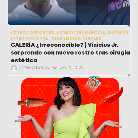
AZTECA DEPORTES
,
AZTECA TENDENCIAS
,
DEPORTE
INTERNACIONAL
,
TENDENCIAS
,
VIRALES
GALERÍA ¿Irreconocible? | Vinicius Jr.
sorprende con nuevo rostro tras cirugía
estética
azteca honduras
julio 21, 2026