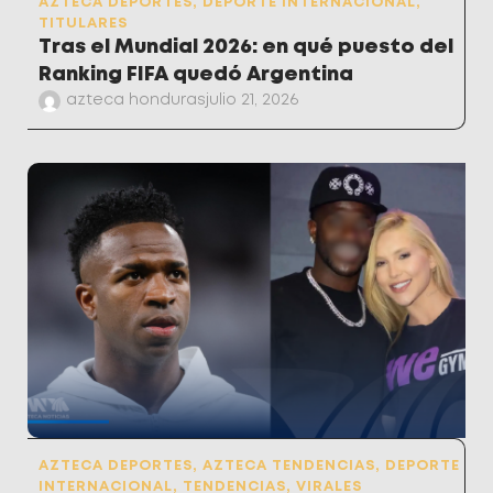
AZTECA DEPORTES
,
DEPORTE INTERNACIONAL
,
TITULARES
Tras el Mundial 2026: en qué puesto del
Ranking FIFA quedó Argentina
azteca honduras
julio 21, 2026
AZTECA DEPORTES
,
AZTECA TENDENCIAS
,
DEPORTE
INTERNACIONAL
,
TENDENCIAS
,
VIRALES