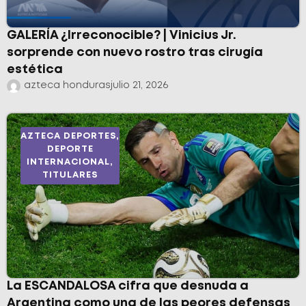
GALERÍA ¿Irreconocible? | Vinicius Jr.
sorprende con nuevo rostro tras cirugía
estética
azteca honduras
julio 21, 2026
AZTECA DEPORTES
,
DEPORTE
INTERNACIONAL
,
TITULARES
La ESCANDALOSA cifra que desnuda a
Argentina como una de las peores defensas