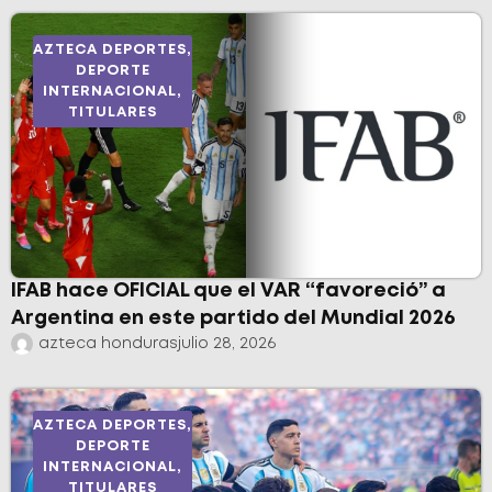
AZTECA DEPORTES
,
DEPORTE
INTERNACIONAL
,
TITULARES
IFAB hace OFICIAL que el VAR “favoreció” a
Argentina en este partido del Mundial 2026
azteca honduras
julio 28, 2026
AZTECA DEPORTES
,
DEPORTE
INTERNACIONAL
,
TITULARES