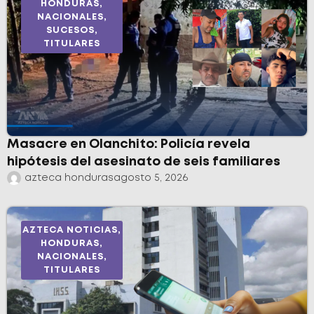
HONDURAS
,
NACIONALES
,
SUCESOS
,
TITULARES
Masacre en Olanchito: Policía revela
hipótesis del asesinato de seis familiares
azteca honduras
agosto 5, 2026
AZTECA NOTICIAS
,
HONDURAS
,
NACIONALES
,
TITULARES