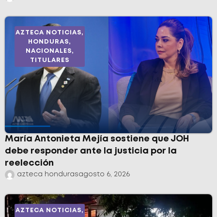
AZTECA NOTICIAS
,
HONDURAS
,
NACIONALES
,
TITULARES
María Antonieta Mejía sostiene que JOH
debe responder ante la justicia por la
reelección
azteca honduras
agosto 6, 2026
AZTECA NOTICIAS
,