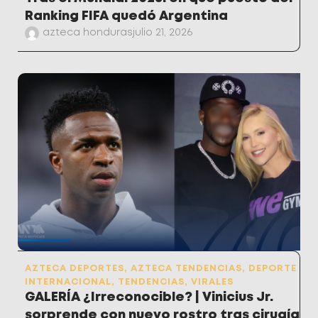
Ranking FIFA quedó Argentina
azteca honduras
julio 21, 2026
AZTECA DEPORTES
,
AZTECA TENDENCIAS
,
DEPORTE
INTERNACIONAL
,
TENDENCIAS
,
VIRALES
GALERÍA ¿Irreconocible? | Vinicius Jr.
sorprende con nuevo rostro tras cirugía