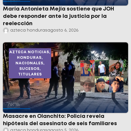
María Antonieta Mejía sostiene que JOH
debe responder ante la justicia por la
reelección
azteca honduras
agosto 6, 2026
AZTECA NOTICIAS
,
HONDURAS
,
NACIONALES
,
SUCESOS
,
TITULARES
Masacre en Olanchito: Policía revela
hipótesis del asesinato de seis familiares
azteca honduras
agosto 5, 2026