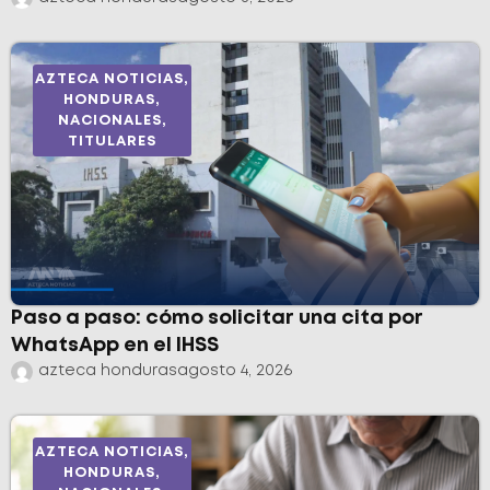
AZTECA NOTICIAS
,
HONDURAS
,
NACIONALES
,
TITULARES
Paso a paso: cómo solicitar una cita por
WhatsApp en el IHSS
azteca honduras
agosto 4, 2026
AZTECA NOTICIAS
,
HONDURAS
,