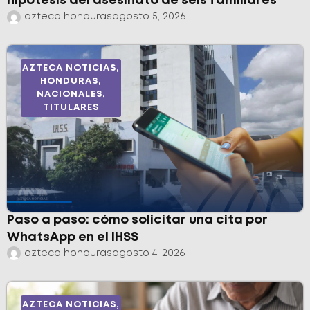
hipótesis del asesinato de seis familiares
azteca honduras
agosto 5, 2026
AZTECA NOTICIAS
,
HONDURAS
,
NACIONALES
,
TITULARES
Paso a paso: cómo solicitar una cita por
WhatsApp en el IHSS
azteca honduras
agosto 4, 2026
AZTECA NOTICIAS
,