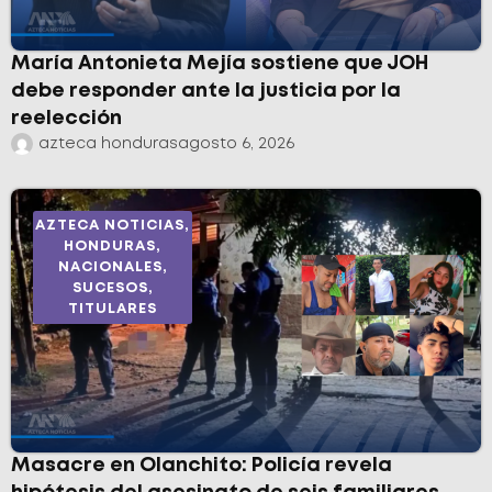
María Antonieta Mejía sostiene que JOH
debe responder ante la justicia por la
reelección
azteca honduras
agosto 6, 2026
AZTECA NOTICIAS
,
HONDURAS
,
NACIONALES
,
SUCESOS
,
TITULARES
Masacre en Olanchito: Policía revela