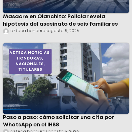
Masacre en Olanchito: Policía revela
hipótesis del asesinato de seis familiares
azteca honduras
agosto 5, 2026
AZTECA NOTICIAS
,
HONDURAS
,
NACIONALES
,
TITULARES
Paso a paso: cómo solicitar una cita por
WhatsApp en el IHSS
azteca honduras
agosto 4, 2026