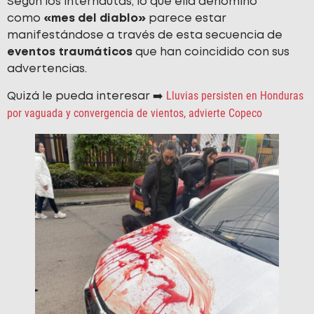
Según los internautas, lo que ella denominó
como
«mes del diablo»
parece estar
manifestándose a través de esta secuencia de
eventos traumáticos
que han coincidido con sus
advertencias.
Lluvias persisten en Honduras
Quizá le pueda interesar ➡️
por vaguada y convergencia de vientos, advierte Copeco