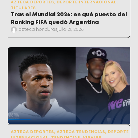
AZTECA DEPORTES
,
DEPORTE INTERNACIONAL
,
TITULARES
Tras el Mundial 2026: en qué puesto del
Ranking FIFA quedó Argentina
azteca honduras
julio 21, 2026
AZTECA DEPORTES
,
AZTECA TENDENCIAS
,
DEPORTE
INTERNACIONAL
,
TENDENCIAS
,
VIRALES