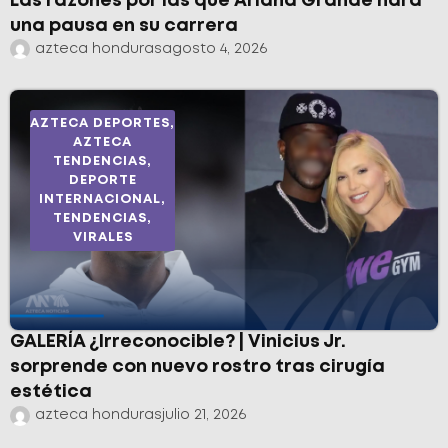
Las razones por las que Ariana Grande hará
una pausa en su carrera
azteca honduras
agosto 4, 2026
AZTECA DEPORTES
,
AZTECA
TENDENCIAS
,
DEPORTE
INTERNACIONAL
,
TENDENCIAS
,
VIRALES
GALERÍA ¿Irreconocible? | Vinicius Jr.
sorprende con nuevo rostro tras cirugía
estética
azteca honduras
julio 21, 2026