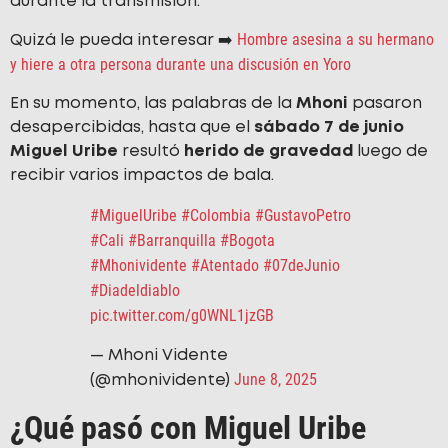
durante la transmisión.
Hombre asesina a su hermano
Quizá le pueda interesar ➡️
y hiere a otra persona durante una discusión en Yoro
En su momento, las palabras de la
Mhoni
pasaron
desapercibidas, hasta que el
sábado
7 de junio
Miguel Uribe
resultó
herido de gravedad
luego de
recibir varios impactos de bala.
#MiguelUribe
#Colombia
#GustavoPetro
#Cali
#Barranquilla
#Bogota
#Mhonividente
#Atentado
#07deJunio
#Diadeldiablo
pic.twitter.com/g0WNL1jzGB
— Mhoni Vidente
June 8, 2025
(@mhonividente)
¿Qué pasó con Miguel Uribe