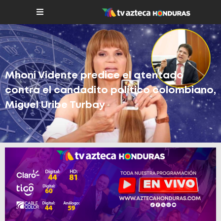
Mhoni Vidente predice el atentado
contra el candadito político colombiano,
Miguel Uribe Turbay