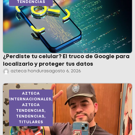
TENDENCIAS
¿Perdiste tu celular? El truco de Google para
localizarlo y proteger tus datos
azteca honduras
agosto 6, 2026
AZTECA
INTERNACIONALES
,
AZTECA
TENDENCIAS
,
TENDENCIAS
,
TITULARES