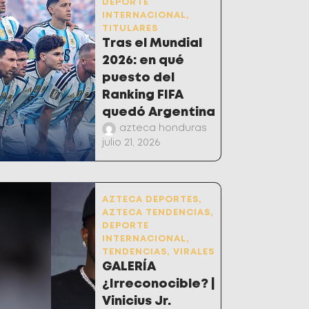
DEPORTE
INTERNACIONAL
,
TITULARES
Tras el Mundial
2026: en qué
puesto del
Ranking FIFA
quedó Argentina
azteca honduras
julio 21, 2026
AZTECA DEPORTES
,
AZTECA TENDENCIAS
,
DEPORTE
INTERNACIONAL
,
TENDENCIAS
,
VIRALES
GALERÍA
¿Irreconocible? |
Vinicius Jr.