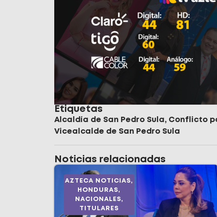
Etiquetas
Alcaldía de San Pedro Sula
,
Conflicto p
Vicealcalde de San Pedro Sula
Noticias relacionadas
AZTECA NOTICIAS
,
HONDURAS
,
NACIONALES
,
TITULARES