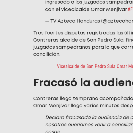
ingresado a los juzgados sampedran
#F
con el vicealcalde Omar Menjivar.
— TV Azteca Honduras (@aztecaho
Tras fuertes disputas registradas las ú
Contreras alcalde de San Pedro Sula, f
juzgados sampedranos para lo que corre
concilición.
Vicealcalde de San Pedro Sula Omar Me
Fracasó la audien
Contreras llegó temprano acompañado d
Omar Menjívar llegó varios minutos desp
¨Declaro fracasada la audiencia de 
nosotros queríamos venir a conciliar
cosas¨.