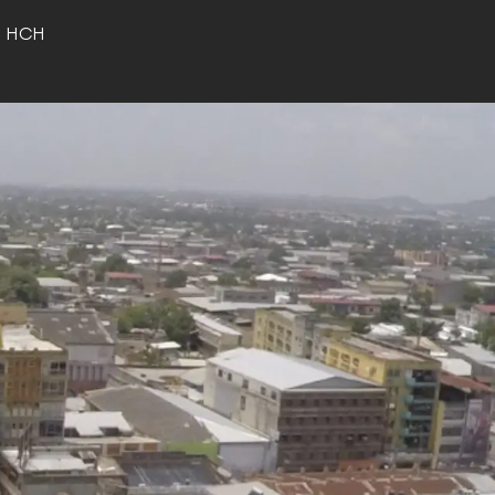
o HCH