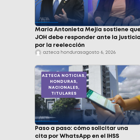
María Antonieta Mejía sostiene qu
JOH debe responder ante la justici
por la reelección
azteca honduras
agosto 6, 2026
AZTECA NOTICIAS
,
HONDURAS
,
NACIONALES
,
TITULARES
Paso a paso: cómo solicitar una
cita por WhatsApp en el IHSS