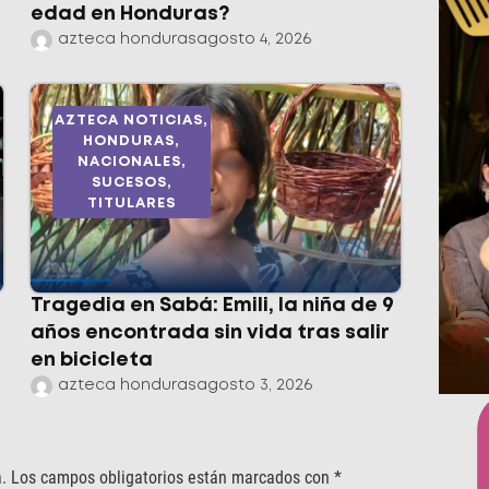
edad en Honduras?
azteca honduras
agosto 4, 2026
AZTECA NOTICIAS
,
HONDURAS
,
NACIONALES
,
SUCESOS
,
TITULARES
Tragedia en Sabá: Emili, la niña de 9
años encontrada sin vida tras salir
en bicicleta
azteca honduras
agosto 3, 2026
.
Los campos obligatorios están marcados con
*