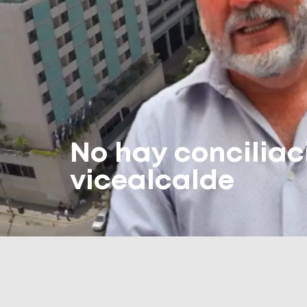
No hay conciliac
vicealcalde