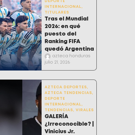
DEPORTE
INTERNACIONAL
,
TITULARES
Tras el Mundial
2026: en qué
puesto del
Ranking FIFA
quedó Argentina
azteca honduras
julio 21, 2026
AZTECA DEPORTES
,
AZTECA TENDENCIAS
,
DEPORTE
INTERNACIONAL
,
TENDENCIAS
,
VIRALES
GALERÍA
¿Irreconocible? |
Vinicius Jr.