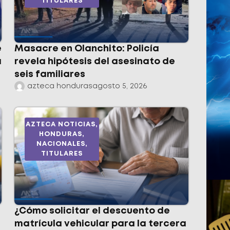
TITULARES
e
Masacre en Olanchito: Policía
a
revela hipótesis del asesinato de
seis familiares
azteca honduras
agosto 5, 2026
AZTECA NOTICIAS
,
HONDURAS
,
NACIONALES
,
TITULARES
¿Cómo solicitar el descuento de
matrícula vehicular para la tercera