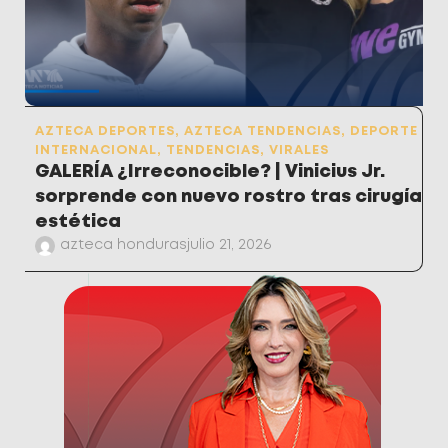
AZTECA DEPORTES
,
AZTECA TENDENCIAS
,
DEPORTE
INTERNACIONAL
,
TENDENCIAS
,
VIRALES
GALERÍA ¿Irreconocible? | Vinicius Jr.
sorprende con nuevo rostro tras cirugía
estética
azteca honduras
julio 21, 2026