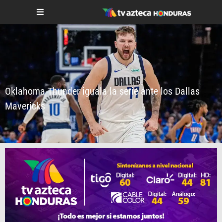
Oklahoma Thunder iguala la serie ante los Dallas
Mavericks