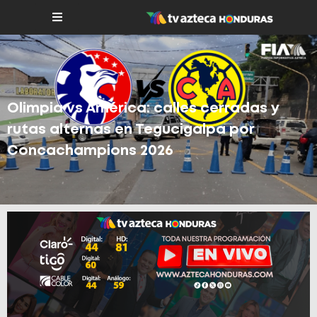
Olimpia vs América: calles cerradas y
rutas alternas en Tegucigalpa por
Concachampions 2026