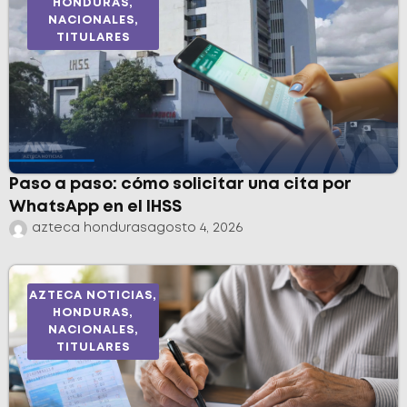
HONDURAS
,
NACIONALES
,
TITULARES
Paso a paso: cómo solicitar una cita por
WhatsApp en el IHSS
azteca honduras
agosto 4, 2026
AZTECA NOTICIAS
,
HONDURAS
,
NACIONALES
,
TITULARES