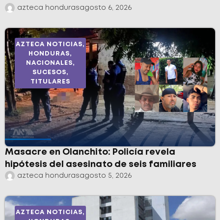
azteca honduras
agosto 6, 2026
AZTECA NOTICIAS
,
HONDURAS
,
NACIONALES
,
SUCESOS
,
TITULARES
Masacre en Olanchito: Policía revela
hipótesis del asesinato de seis familiares
azteca honduras
agosto 5, 2026
AZTECA NOTICIAS
,