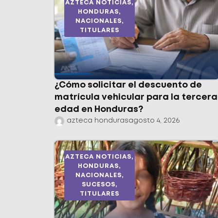
AZTECA NOTICIAS
,
HONDURAS
,
NACIONALES
,
TITULARES
¿Cómo solicitar el descuento de
matrícula vehicular para la tercera
edad en Honduras?
azteca honduras
agosto 4, 2026
AZTECA NOTICIAS
,
HONDURAS
,
NACIONALES
,
SUCESOS
,
TITULARES