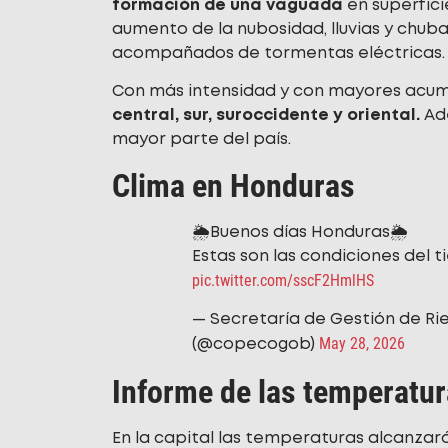
formación de una vaguada
en superfici
aumento de la nubosidad, lluvias y chub
acompañados de tormentas eléctricas.
Con más intensidad y con mayores acumu
central, sur, suroccidente y oriental.
Ade
mayor parte del país.
Clima en Honduras
🌦️Buenos días Honduras🌦️
Estas son las condiciones del t
pic.twitter.com/sscF2HmlHS
— Secretaría de Gestión de Ri
May 28, 2026
(@copecogob)
Informe de las temperatur
En la capital las temperaturas alcanzar