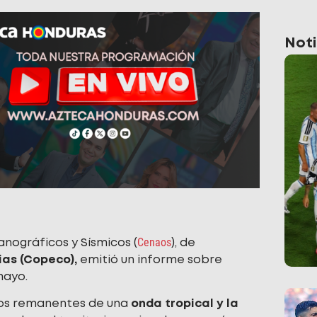
Noti
Cenaos
anográficos y Sísmicos (
), de
as (Copeco),
emitió un informe sobre
mayo.
 los remanentes de una
onda tropical y la