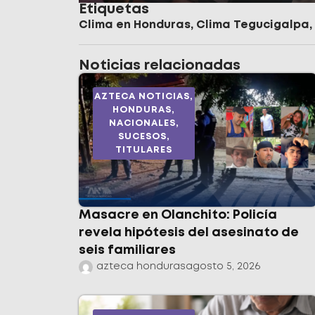
Etiquetas
Clima en Honduras
,
Clima Tegucigalpa
,
Noticias relacionadas
AZTECA NOTICIAS
,
HONDURAS
,
NACIONALES
,
SUCESOS
,
TITULARES
Masacre en Olanchito: Policía
revela hipótesis del asesinato de
seis familiares
azteca honduras
agosto 5, 2026