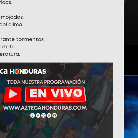
icas.
 mojadas.
el clima.
urante tormentas.
rtátil.
eratura.