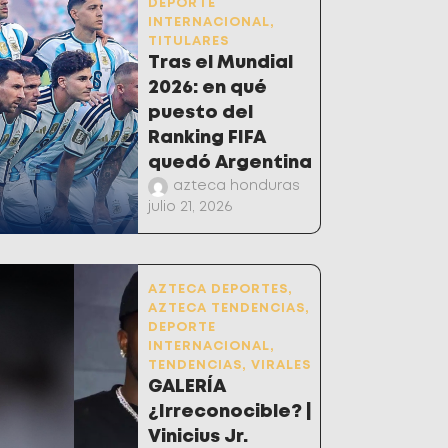
DEPORTE
INTERNACIONAL
,
TITULARES
Tras el Mundial
2026: en qué
puesto del
Ranking FIFA
quedó Argentina
azteca honduras
julio 21, 2026
AZTECA DEPORTES
,
AZTECA TENDENCIAS
,
DEPORTE
INTERNACIONAL
,
TENDENCIAS
,
VIRALES
GALERÍA
¿Irreconocible? |
Vinicius Jr.