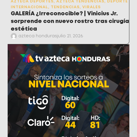
AZTECA DEPORTES
,
AZTECA TENDENCIAS
,
DEPORTE
INTERNACIONAL
,
TENDENCIAS
,
VIRALES
GALERÍA ¿Irreconocible? | Vinicius Jr.
sorprende con nuevo rostro tras cirugía
estética
azteca honduras
julio 21, 2026