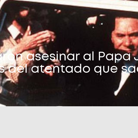
aron asesinar al Papa J
es del atentado que sa