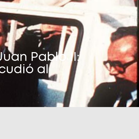
uan Pablo II:
cudió al