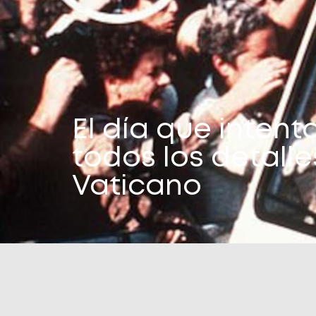
El día que intent
todos los detall
Vaticano