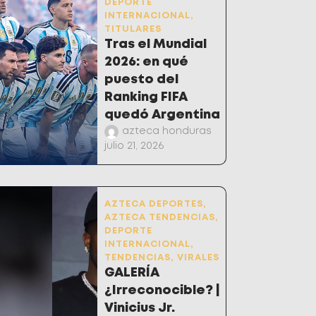
DEPORTE
INTERNACIONAL
,
TITULARES
Tras el Mundial
2026: en qué
puesto del
Ranking FIFA
quedó Argentina
azteca honduras
julio 21, 2026
AZTECA DEPORTES
,
AZTECA TENDENCIAS
,
DEPORTE
INTERNACIONAL
,
TENDENCIAS
,
VIRALES
GALERÍA
¿Irreconocible? |
Vinicius Jr.