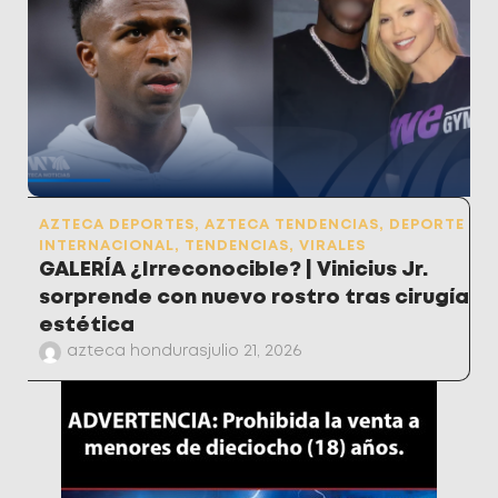
AZTECA DEPORTES
,
AZTECA TENDENCIAS
,
DEPORTE
INTERNACIONAL
,
TENDENCIAS
,
VIRALES
GALERÍA ¿Irreconocible? | Vinicius Jr.
sorprende con nuevo rostro tras cirugía
estética
azteca honduras
julio 21, 2026