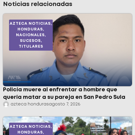
Noticias relacionadas
AZTECA NOTICIAS
,
HONDURAS
,
NACIONALES
,
SUCESOS
,
TITULARES
Policía muere al enfrentar a hombre que
quería matar a su pareja en San Pedro Sula
azteca honduras
agosto 7, 2026
AZTECA NOTICIAS
,
HONDURAS
,