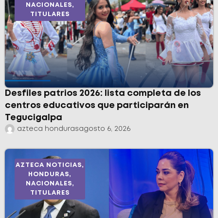
NACIONALES
,
TITULARES
Desfiles patrios 2026: lista completa de los
centros educativos que participarán en
Tegucigalpa
azteca honduras
agosto 6, 2026
AZTECA NOTICIAS
,
HONDURAS
,
NACIONALES
,
TITULARES