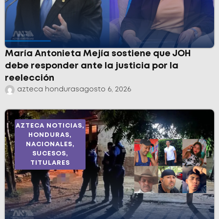
María Antonieta Mejía sostiene que JOH
debe responder ante la justicia por la
reelección
azteca honduras
agosto 6, 2026
AZTECA NOTICIAS
,
HONDURAS
,
NACIONALES
,
SUCESOS
,
TITULARES