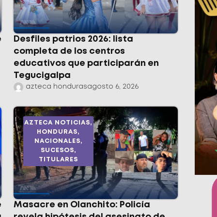
e
Desfiles patrios 2026: lista
completa de los centros
educativos que participarán en
Tegucigalpa
azteca honduras
agosto 6, 2026
AZTECA NOTICIAS
,
HONDURAS
,
NACIONALES
,
SUCESOS
,
TITULARES
e
Masacre en Olanchito: Policía