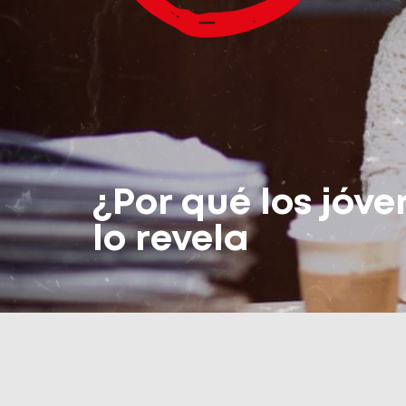
¿Por qué los jóve
lo revela