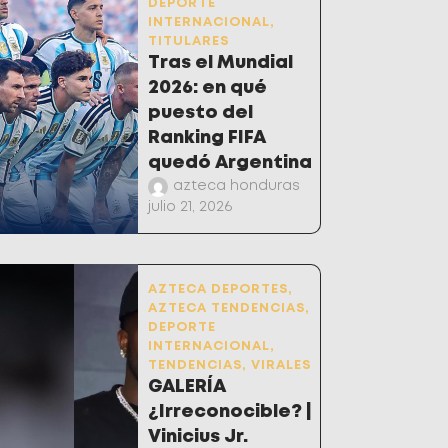
DEPORTE
INTERNACIONAL
,
TITULARES
Tras el Mundial
2026: en qué
puesto del
Ranking FIFA
quedó Argentina
azteca honduras
julio 21, 2026
AZTECA DEPORTES
,
AZTECA TENDENCIAS
,
DEPORTE
INTERNACIONAL
,
TENDENCIAS
,
VIRALES
GALERÍA
¿Irreconocible? |
Vinicius Jr.