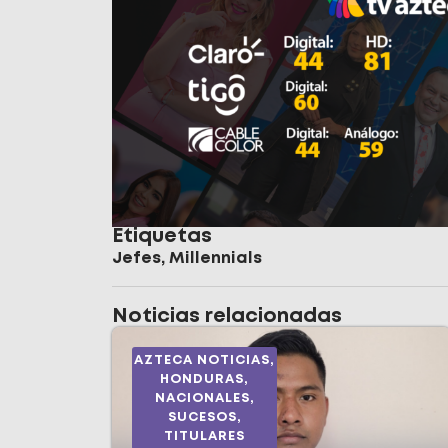
Etiquetas
Jefes
,
Millennials
Noticias relacionadas
AZTECA NOTICIAS
,
HONDURAS
,
NACIONALES
,
SUCESOS
,
TITULARES