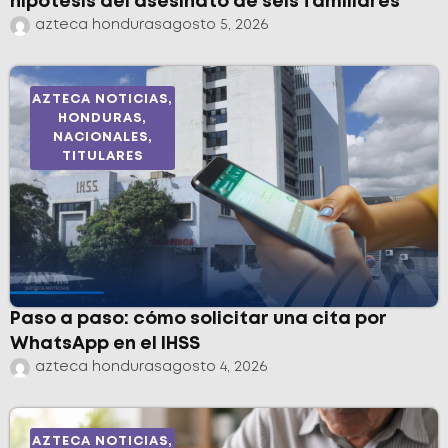
hipótesis del asesinato de seis familiares
azteca honduras
agosto 5, 2026
AZTECA NOTICIAS
,
HONDURAS
,
NACIONALES
,
TITULARES
Paso a paso: cómo solicitar una cita por
WhatsApp en el IHSS
azteca honduras
agosto 4, 2026
AZTECA NOTICIAS
,