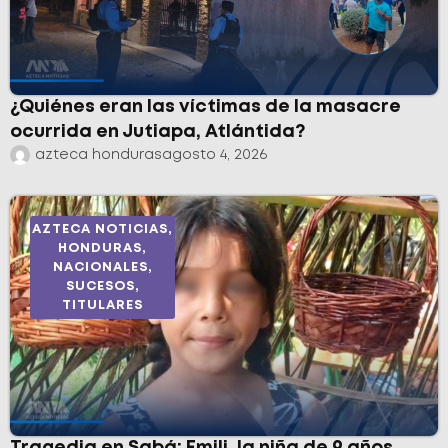
¿Quiénes eran las víctimas de la masacre
ocurrida en Jutiapa, Atlántida?
azteca honduras
agosto 4, 2026
AZTECA NOTICIAS
,
HONDURAS
,
NACIONALES
,
SUCESOS
,
TITULARES