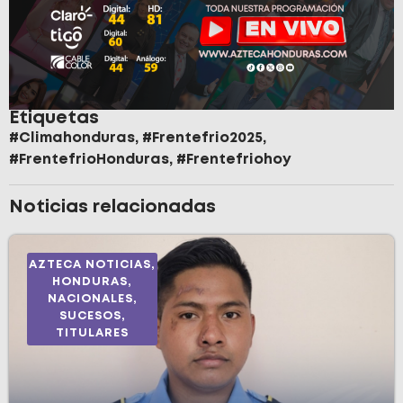
Etiquetas
#Climahonduras
,
#Frentefrio2025
,
#FrentefrioHonduras
,
#Frentefriohoy
Noticias relacionadas
AZTECA NOTICIAS
,
HONDURAS
,
NACIONALES
,
SUCESOS
,
TITULARES