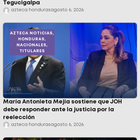
Tegucigalpa
azteca honduras
agosto 6, 2026
AZTECA NOTICIAS
,
HONDURAS
,
NACIONALES
,
TITULARES
María Antonieta Mejía sostiene que JOH
debe responder ante la justicia por la
reelección
azteca honduras
agosto 6, 2026