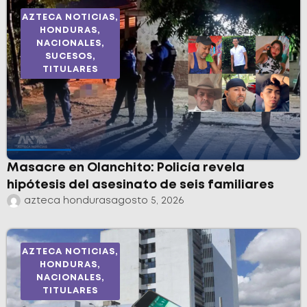
AZTECA NOTICIAS
,
HONDURAS
,
NACIONALES
,
SUCESOS
,
TITULARES
Masacre en Olanchito: Policía revela
hipótesis del asesinato de seis familiares
azteca honduras
agosto 5, 2026
AZTECA NOTICIAS
,
HONDURAS
,
NACIONALES
,
TITULARES