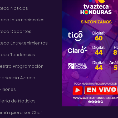
teca Noticias
teca Internacionales
teca Deportes
teca Entretenimientos
teca Tendencias
estra Programación
periencia Azteca
iniones
lería de Noticias
má quiero ser Chef