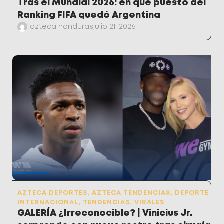
Tras el Mundial 2026: en qué puesto del
Ranking FIFA quedó Argentina
azteca honduras
julio 21, 2026
AZTECA DEPORTES
,
AZTECA TENDENCIAS
,
DEPORTE
INTERNACIONAL
,
TENDENCIAS
,
VIRALES
GALERÍA ¿Irreconocible? | Vinicius Jr.