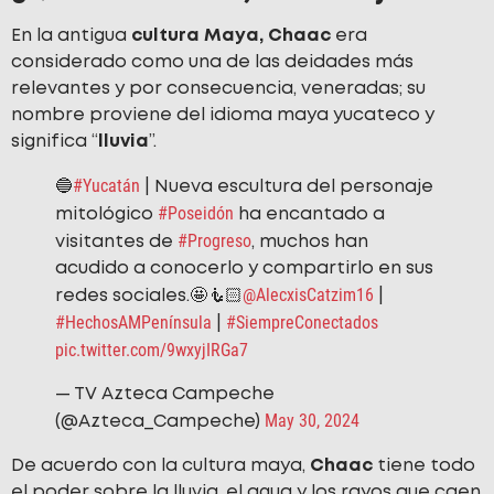
En la antigua
cultura Maya, Chaac
era
considerado como una de las deidades más
relevantes y por consecuencia, veneradas; su
nombre proviene del idioma maya yucateco y
significa “
lluvia
”.
#Yucatán
🔵
| Nueva escultura del personaje
#Poseidón
mitológico
ha encantado a
#Progreso
visitantes de
, muchos han
acudido a conocerlo y compartirlo en sus
@AlecxisCatzim16
redes sociales.🤩🧜🏻
|
#HechosAMPenínsula
#SiempreConectados
|
pic.twitter.com/9wxyjIRGa7
— TV Azteca Campeche
May 30, 2024
(@Azteca_Campeche)
De acuerdo con la cultura maya,
Chaac
tiene todo
el poder sobre la lluvia, el agua y los rayos que caen