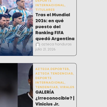
DEPORTE
INTERNACIONAL
,
TITULARES
Tras el Mundial
2026: en qué
puesto del
Ranking FIFA
quedó Argentina
azteca honduras
julio 21, 2026
AZTECA DEPORTES
,
AZTECA TENDENCIAS
,
DEPORTE
INTERNACIONAL
,
TENDENCIAS
,
VIRALES
GALERÍA
¿Irreconocible? |
Vinicius Jr.