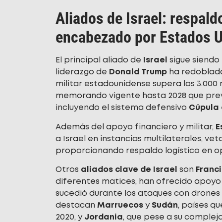
Aliados de Israel: respaldo
encabezado por Estados 
El principal aliado de
Israel
sigue siendo
liderazgo de
Donald Trump
ha redoblado
militar estadounidense supera los 3.000 
memorando vigente hasta 2028 que prevé
incluyendo el sistema defensivo
Cúpula 
Además del apoyo financiero y militar,
E
a Israel en instancias multilaterales, ve
proporcionando respaldo logístico en o
Otros
aliados clave de Israel
son
Franc
diferentes matices, han ofrecido apoyo p
sucedió durante los ataques con drones 
destacan
Marruecos
y
Sudán
, países q
2020, y
Jordania
, que pese a su complej