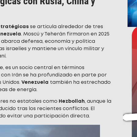
égicas con Rusia, China y
stratégicas
se articula alrededor de tres
nezuela
. Moscú y Teherán firmaron en 2025
 abarca defensa, economía y política
s israelíes y mantiene un vínculo militar y
ní.
e, es un socio central en términos
n con Irán se ha profundizado en parte por
 Unidos.
Venezuela
también ha estrechado
eas de energía.
ores no estatales como
Hezbollah
, aunque la
cido tras los recientes conflictos. El
do evitar una participación directa.