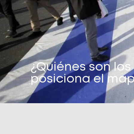
¿Quiénes son los 
posiciona el map