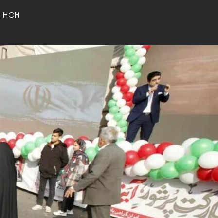
o HCH