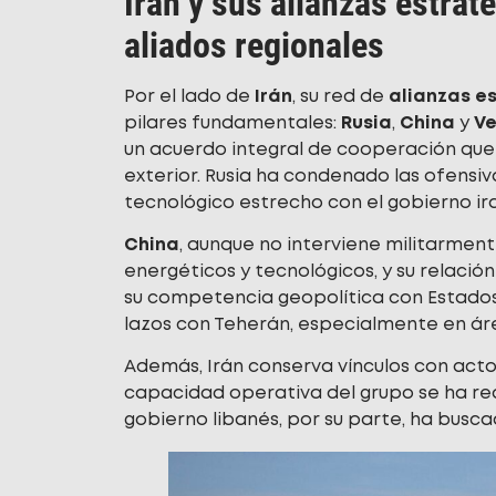
Irán y sus alianzas estrat
aliados regionales
Por el lado de
Irán
, su red de
alianzas e
pilares fundamentales:
Rusia
,
China
y
Ve
un acuerdo integral de cooperación que
exterior. Rusia ha condenado las ofensiva
tecnológico estrecho con el gobierno ira
China
, aunque no interviene militarment
energéticos y tecnológicos, y su relació
su competencia geopolítica con Estados
lazos con Teherán, especialmente en ár
Además, Irán conserva vínculos con act
capacidad operativa del grupo se ha redu
gobierno libanés, por su parte, ha busca