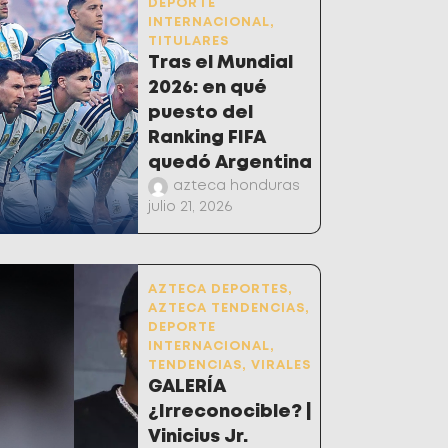
DEPORTE
INTERNACIONAL
,
TITULARES
Tras el Mundial
2026: en qué
puesto del
Ranking FIFA
quedó Argentina
azteca honduras
julio 21, 2026
AZTECA DEPORTES
,
AZTECA TENDENCIAS
,
DEPORTE
INTERNACIONAL
,
TENDENCIAS
,
VIRALES
GALERÍA
¿Irreconocible? |
Vinicius Jr.