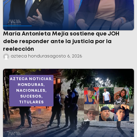
María Antonieta Mejía sostiene que JOH
debe responder ante la justicia por la
reelección
azteca honduras
agosto 6, 2026
AZTECA NOTICIAS
,
HONDURAS
,
NACIONALES
,
SUCESOS
,
TITULARES