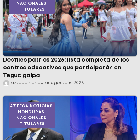
NACIONALES
,
TITULARES
Desfiles patrios 2026: lista completa de los
centros educativos que participarán en
Tegucigalpa
azteca honduras
agosto 6, 2026
AZTECA NOTICIAS
,
HONDURAS
,
NACIONALES
,
TITULARES