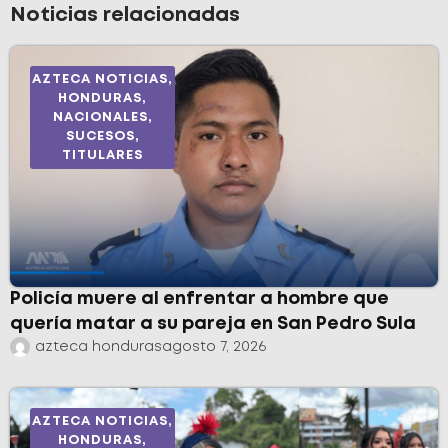
Noticias relacionadas
AZTECA NOTICIAS
,
HONDURAS
,
NACIONALES
,
SUCESOS
,
TITULARES
Policía muere al enfrentar a hombre que
quería matar a su pareja en San Pedro Sula
azteca honduras
agosto 7, 2026
AZTECA NOTICIAS
,
HONDURAS
,