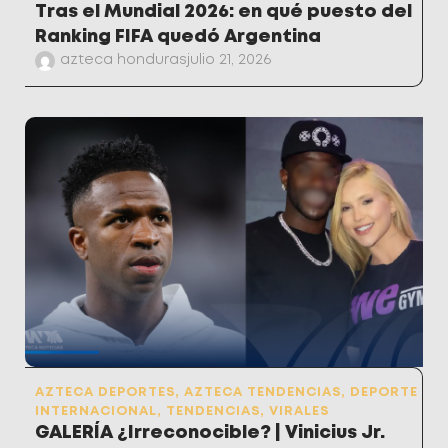
Tras el Mundial 2026: en qué puesto del
Ranking FIFA quedó Argentina
azteca honduras
julio 21, 2026
AZTECA DEPORTES
,
AZTECA TENDENCIAS
,
DEPORTE
INTERNACIONAL
,
TENDENCIAS
,
VIRALES
GALERÍA ¿Irreconocible? | Vinicius Jr.