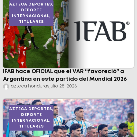
AZTECA DEPORTES
,
DEPORTE
INTERNACIONAL
,
TITULARES
IFAB hace OFICIAL que el VAR “favoreció” a
Argentina en este partido del Mundial 2026
azteca honduras
julio 28, 2026
AZTECA DEPORTES
,
DEPORTE
INTERNACIONAL
,
TITULARES