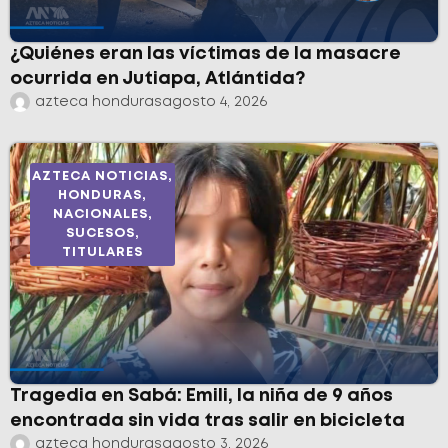
¿Quiénes eran las víctimas de la masacre
ocurrida en Jutiapa, Atlántida?
azteca honduras
agosto 4, 2026
AZTECA NOTICIAS
,
HONDURAS
,
NACIONALES
,
SUCESOS
,
TITULARES
Tragedia en Sabá: Emili, la niña de 9 años
encontrada sin vida tras salir en bicicleta
azteca honduras
agosto 3, 2026