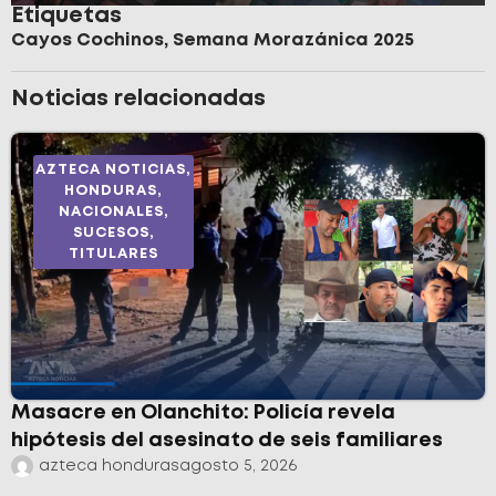
Etiquetas
Cayos Cochinos
,
Semana Morazánica 2025
Noticias relacionadas
AZTECA NOTICIAS
,
HONDURAS
,
NACIONALES
,
SUCESOS
,
TITULARES
Masacre en Olanchito: Policía revela
hipótesis del asesinato de seis familiares
azteca honduras
agosto 5, 2026