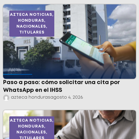
AZTECA NOTICIAS
,
HONDURAS
,
NACIONALES
,
TITULARES
Paso a paso: cómo solicitar una cita por
WhatsApp en el IHSS
azteca honduras
agosto 4, 2026
AZTECA NOTICIAS
,
HONDURAS
,
NACIONALES
,
TITULARES