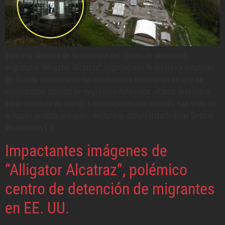
Tras una semana de la apertura del centro de detención
migratoria “Alligator Alcatraz”, legisladores federales y estatales
de Florida denunciaron las condiciones inhumanas en que se
encontraban cientos de migrantes detenidos. «Estos detenidos
están viviendo en jaulas. Las imágenes que ustedes han visto no
le hacen justicia al lugar», declaró la congresista federal Debbie
Wasserman […]
Impactantes imágenes de
“Alligator Alcatraz”, polémico
centro de detención de migrantes
en EE. UU.