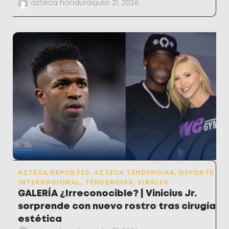
azteca honduras
julio 21, 2026
AZTECA DEPORTES
,
AZTECA TENDENCIAS
,
DEPORTE
INTERNACIONAL
,
TENDENCIAS
,
VIRALES
GALERÍA ¿Irreconocible? | Vinicius Jr.
sorprende con nuevo rostro tras cirugía
estética