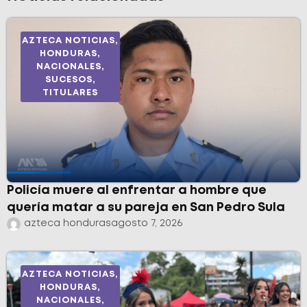
AZTECA NOTICIAS
,
HONDURAS
,
NACIONALES
,
SUCESOS
,
TITULARES
Policía muere al enfrentar a hombre que
quería matar a su pareja en San Pedro Sula
azteca honduras
agosto 7, 2026
AZTECA NOTICIAS
,
HONDURAS
,
NACIONALES
,