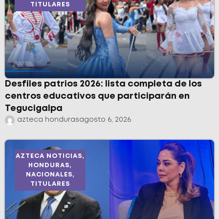
TITULARES
Desfiles patrios 2026: lista completa de los
centros educativos que participarán en
Tegucigalpa
azteca honduras
agosto 6, 2026
AZTECA NOTICIAS
,
HONDURAS
,
NACIONALES
,
TITULARES