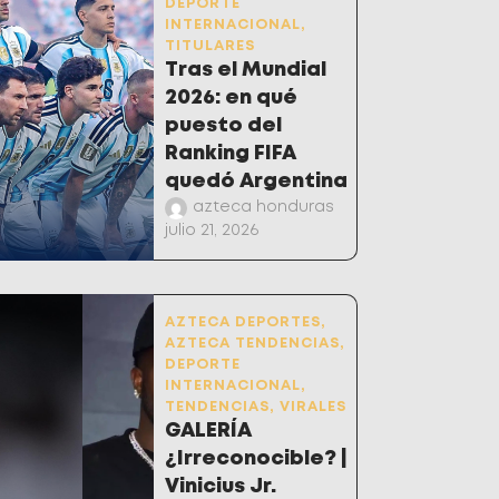
DEPORTE
INTERNACIONAL
,
TITULARES
Tras el Mundial
2026: en qué
puesto del
Ranking FIFA
quedó Argentina
azteca honduras
julio 21, 2026
AZTECA DEPORTES
,
AZTECA TENDENCIAS
,
DEPORTE
INTERNACIONAL
,
TENDENCIAS
,
VIRALES
GALERÍA
¿Irreconocible? |
Vinicius Jr.