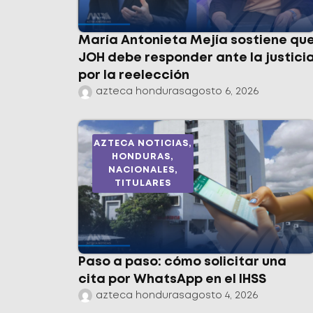
María Antonieta Mejía sostiene qu
JOH debe responder ante la justici
por la reelección
azteca honduras
agosto 6, 2026
AZTECA NOTICIAS
,
HONDURAS
,
NACIONALES
,
TITULARES
Paso a paso: cómo solicitar una
cita por WhatsApp en el IHSS
azteca honduras
agosto 4, 2026