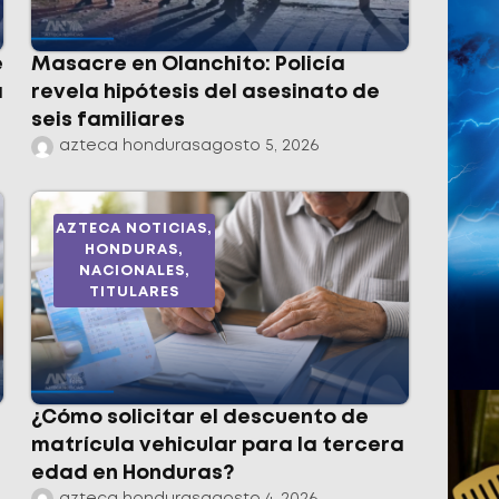
e
Masacre en Olanchito: Policía
a
revela hipótesis del asesinato de
seis familiares
azteca honduras
agosto 5, 2026
AZTECA NOTICIAS
,
HONDURAS
,
NACIONALES
,
TITULARES
¿Cómo solicitar el descuento de
matrícula vehicular para la tercera
edad en Honduras?
azteca honduras
agosto 4, 2026