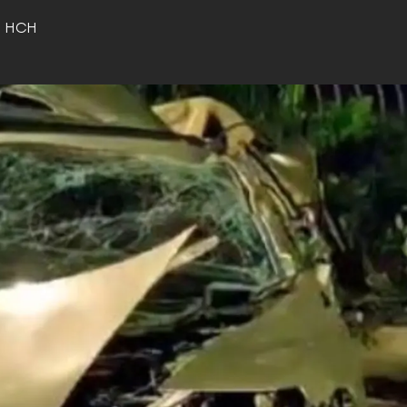
o HCH