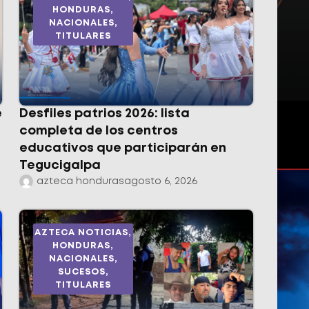
HONDURAS
,
NACIONALES
,
TITULARES
e
Desfiles patrios 2026: lista
completa de los centros
educativos que participarán en
Tegucigalpa
azteca honduras
agosto 6, 2026
AZTECA NOTICIAS
,
HONDURAS
,
NACIONALES
,
SUCESOS
,
TITULARES