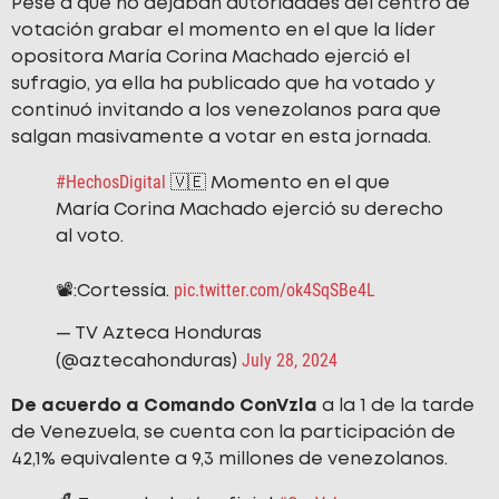
Pese a que no dejaban autoridades del centro de
votación grabar el momento en el que la líder
opositora María Corina Machado ejerció el
sufragio, ya ella ha publicado que ha votado y
continuó invitando a los venezolanos para que
salgan masivamente a votar en esta jornada.
#HechosDigital
🇻🇪 Momento en el que
María Corina Machado ejerció su derecho
al voto.
pic.twitter.com/ok4SqSBe4L
📽️:Cortessía.
— TV Azteca Honduras
July 28, 2024
(@aztecahonduras)
De acuerdo a Comando ConVzla
a la 1 de la tarde
de Venezuela, se cuenta con la participación de
42,1% equivalente a 9,3 millones de venezolanos.