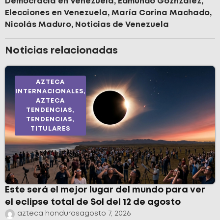
Democracia en Venezuela
,
Edmundo Goznzález
,
Elecciones en Venezuela
,
María Corina Machado
,
Nicolás Maduro
,
Noticias de Venezuela
Noticias relacionadas
AZTECA
INTERNACIONALES
,
AZTECA
TENDENCIAS
,
TENDENCIAS
,
TITULARES
Este será el mejor lugar del mundo para ver
el eclipse total de Sol del 12 de agosto
azteca honduras
agosto 7, 2026