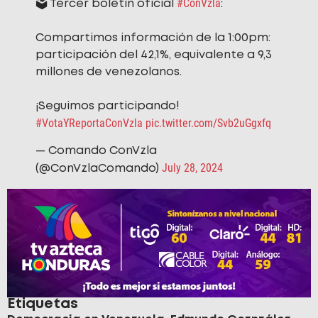
#ConVzla
🗳️ Tercer boletín oficial
:
Compartimos información de la 1:00pm:
participación del 42,1%, equivalente a 9,3
millones de venezolanos.
¡Seguimos participando!
#VotaYReportaConVzla
pic.twitter.com/Svb2uGgxfq
— Comando ConVzla
July 28, 2024
(@ConVzlaComando)
Etiquetas