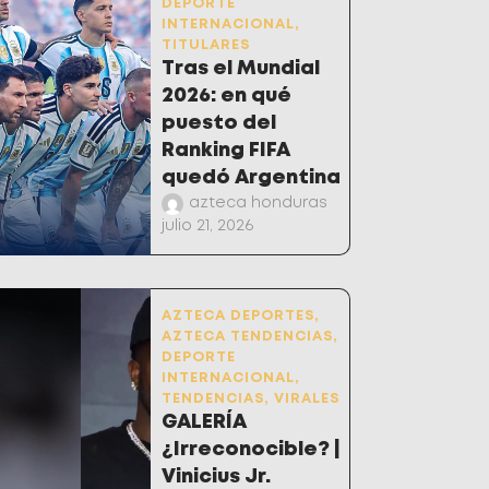
DEPORTE
INTERNACIONAL
,
TITULARES
Tras el Mundial
2026: en qué
puesto del
Ranking FIFA
quedó Argentina
azteca honduras
julio 21, 2026
AZTECA DEPORTES
,
AZTECA TENDENCIAS
,
DEPORTE
INTERNACIONAL
,
TENDENCIAS
,
VIRALES
GALERÍA
¿Irreconocible? |
Vinicius Jr.