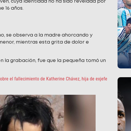
oven, cuya identidad no ha sido revelada por
e 16 años.
ino, se observa a la madre ahorcando y
enor, mientras esta grita de dolor e
 en la grabación, fue que la pequeña tomó un
obre el fallecimiento de Katherine Chávez, hija de exjefe