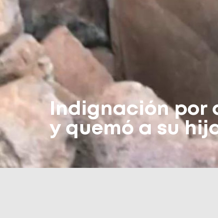
Indignación por
y quemó a su hij