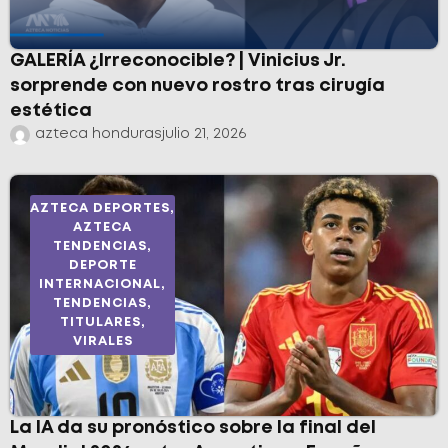
GALERÍA ¿Irreconocible? | Vinicius Jr.
sorprende con nuevo rostro tras cirugía
estética
azteca honduras
julio 21, 2026
AZTECA DEPORTES
,
AZTECA
TENDENCIAS
,
DEPORTE
INTERNACIONAL
,
TENDENCIAS
,
TITULARES
,
VIRALES
La IA da su pronóstico sobre la final del