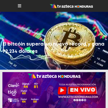
El bitcóin supera un nuevo récord y gana
72.234 dólares