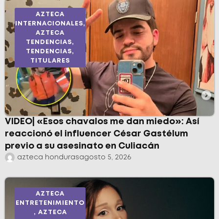
AZTECA
INTERNACIONALES
,
AZTECA
TENDENCIAS
,
TENDENCIAS
,
TITULARES
VIDEO| «Esos chavalos me dan miedo»: Así
reaccionó el influencer César Gastélum
previo a su asesinato en Culiacán
azteca honduras
agosto 5, 2026
AZTECA
ENTRETENIMIENTO
,
AZTECA