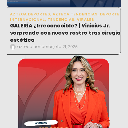
AZTECA DEPORTES
,
AZTECA TENDENCIAS
,
DEPORTE
INTERNACIONAL
,
TENDENCIAS
,
VIRALES
GALERÍA ¿Irreconocible? | Vinicius Jr.
sorprende con nuevo rostro tras cirugía
estética
azteca honduras
julio 21, 2026