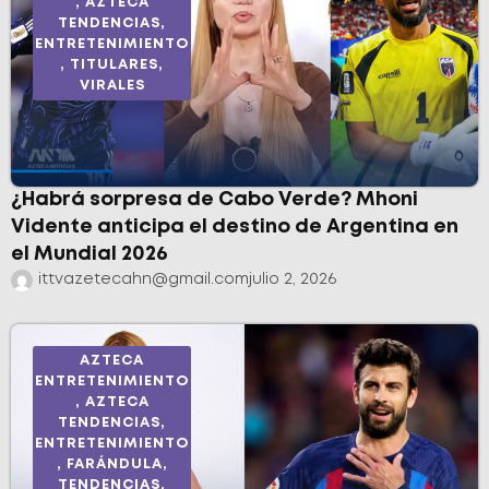
,
AZTECA
TENDENCIAS
,
ENTRETENIMIENTO
,
TITULARES
,
VIRALES
¿Habrá sorpresa de Cabo Verde? Mhoni
Vidente anticipa el destino de Argentina en
el Mundial 2026
ittvazetecahn@gmail.com
julio 2, 2026
AZTECA
ENTRETENIMIENTO
,
AZTECA
TENDENCIAS
,
ENTRETENIMIENTO
,
FARÁNDULA
,
TENDENCIAS
,