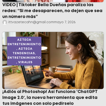
VIDEO | Tiktoker Bella Dueñas paraliza las
redes: “Si me desaparecen, no dejen que sea
un número más”
ittvazetecahn@gmail.com
mayo 7, 2026
AZTECA
ENTRETENIMIENTO
,
AZTECA
TENDENCIAS
,
ENTRETENIMIENTO
,
VIRALES
¡Adiós al Photoshop! Así funciona ‘ChatGPT
Image 2.0′, la nueva herramienta que edita
tus imágenes con solo pedírselo