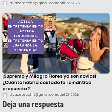
ittvazetecahn@gmail.com
abril 29, 2026
AZTECA
ENTRETENIMIENTO
,
AZTECA
TENDENCIAS
,
ENTRETENIMIENTO
,
FARÁNDULA
,
TENDENCIAS
¡Supremo y Milagro Flores ya son novios!
¿Cuánto habría costado la romántica
propuesta?
ittvazetecahn@gmail.com
abril 21, 2026
Deja una respuesta