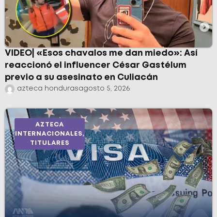
VIDEO| «Esos chavalos me dan miedo»: Así
reaccionó el influencer César Gastélum
previo a su asesinato en Culiacán
azteca honduras
agosto 5, 2026
AZTECA
INTERNACIONALES
,
TITULARES