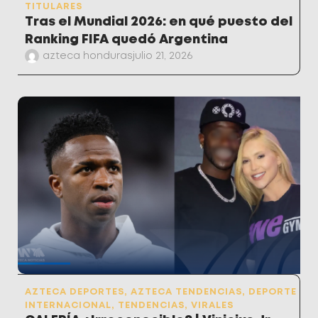
TITULARES
Tras el Mundial 2026: en qué puesto del
Ranking FIFA quedó Argentina
azteca honduras
julio 21, 2026
AZTECA DEPORTES
,
AZTECA TENDENCIAS
,
DEPORTE
INTERNACIONAL
,
TENDENCIAS
,
VIRALES