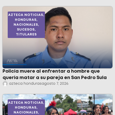
AZTECA NOTICIAS
,
HONDURAS
,
NACIONALES
,
SUCESOS
,
TITULARES
Policía muere al enfrentar a hombre que
quería matar a su pareja en San Pedro Sula
azteca honduras
agosto 7, 2026
AZTECA NOTICIAS
,
HONDURAS
,
NACIONALES
,