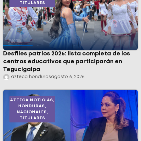
TITULARES
Desfiles patrios 2026: lista completa de los
centros educativos que participarán en
Tegucigalpa
azteca honduras
agosto 6, 2026
AZTECA NOTICIAS
,
HONDURAS
,
NACIONALES
,
TITULARES