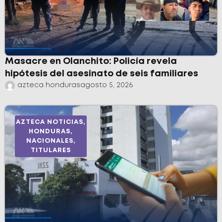
Masacre en Olanchito: Policía revela
hipótesis del asesinato de seis familiares
azteca honduras
agosto 5, 2026
AZTECA NOTICIAS
,
HONDURAS
,
NACIONALES
,
TITULARES