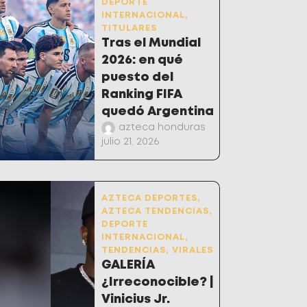
DEPORTE
INTERNACIONAL
,
TITULARES
Tras el Mundial
2026: en qué
puesto del
Ranking FIFA
quedó Argentina
azteca honduras
julio 21, 2026
AZTECA DEPORTES
,
AZTECA TENDENCIAS
,
DEPORTE
INTERNACIONAL
,
TENDENCIAS
,
VIRALES
GALERÍA
¿Irreconocible? |
Vinicius Jr.