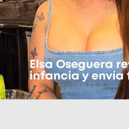
Elsa Oseguera re
infancia y envía