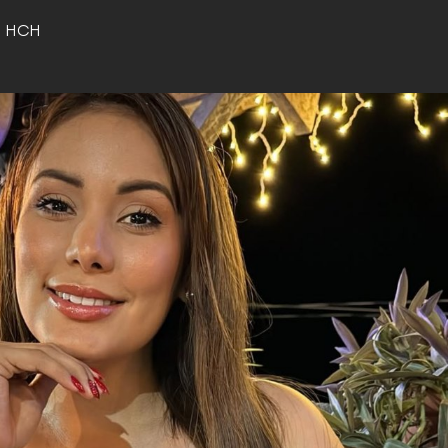
o HCH