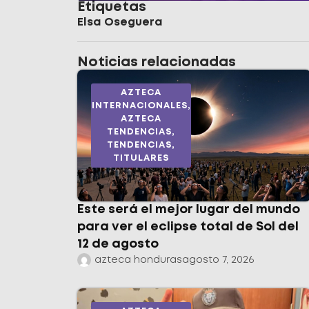
Etiquetas
Elsa Oseguera
Noticias relacionadas
AZTECA
INTERNACIONALES
,
AZTECA
TENDENCIAS
,
TENDENCIAS
,
TITULARES
Este será el mejor lugar del mundo
para ver el eclipse total de Sol del
12 de agosto
azteca honduras
agosto 7, 2026