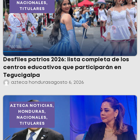
NACIONALES
,
TITULARES
Desfiles patrios 2026: lista completa de los
centros educativos que participarán en
Tegucigalpa
azteca honduras
agosto 6, 2026
AZTECA NOTICIAS
,
HONDURAS
,
NACIONALES
,
TITULARES