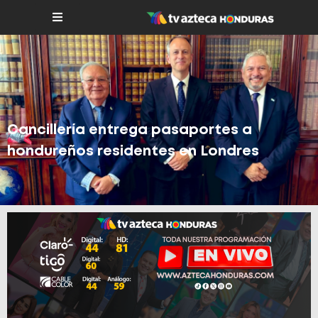
Cancillería entrega pasaportes a
hondureños residentes en Londres