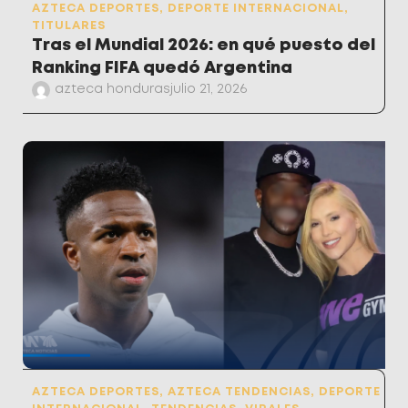
AZTECA DEPORTES
,
DEPORTE INTERNACIONAL
,
TITULARES
Tras el Mundial 2026: en qué puesto del
Ranking FIFA quedó Argentina
azteca honduras
julio 21, 2026
AZTECA DEPORTES
,
AZTECA TENDENCIAS
,
DEPORTE