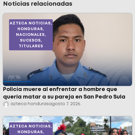
Noticias relacionadas
AZTECA NOTICIAS
,
HONDURAS
,
NACIONALES
,
SUCESOS
,
TITULARES
Policía muere al enfrentar a hombre que
quería matar a su pareja en San Pedro Sula
azteca honduras
agosto 7, 2026
AZTECA NOTICIAS
,
HONDURAS
,