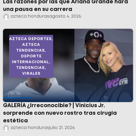
Las razones por las que Ariana Grande hará
una pausa en su carrera
azteca honduras
agosto 4, 2026
AZTECA DEPORTES
,
AZTECA
TENDENCIAS
,
DEPORTE
INTERNACIONAL
,
TENDENCIAS
,
VIRALES
GALERÍA ¿Irreconocible? | Vinicius Jr.
sorprende con nuevo rostro tras cirugía
estética
azteca honduras
julio 21, 2026