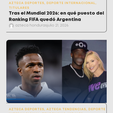
AZTECA DEPORTES
,
DEPORTE INTERNACIONAL
,
TITULARES
Tras el Mundial 2026: en qué puesto del
Ranking FIFA quedó Argentina
azteca honduras
julio 21, 2026
AZTECA DEPORTES
,
AZTECA TENDENCIAS
,
DEPORTE