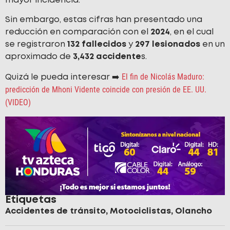
mayor incidencia.
Sin embargo, estas cifras han presentado una
reducción en comparación con el
2024
, en el cual
se registraron
132 fallecidos
y
297 lesionados
en un
aproximado de
3,432 accidente
s.
El fin de Nicolás Maduro:
Quizá le pueda interesar ➡️
predicción de Mhoni Vidente coincide con presión de EE. UU.
(VIDEO)
Etiquetas
Accidentes de tránsito
,
Motociclistas
,
Olancho