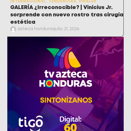
INTERNACIONAL
,
TENDENCIAS
,
VIRALES
GALERÍA ¿Irreconocible? | Vinicius Jr.
sorprende con nuevo rostro tras cirugía
estética
azteca honduras
julio 21, 2026