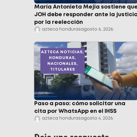
María Antonieta Mejía sostiene qu
JOH debe responder ante la justici
por la reelección
azteca honduras
agosto 6, 2026
AZTECA NOTICIAS
,
HONDURAS
,
NACIONALES
,
TITULARES
Paso a paso: cómo solicitar una
cita por WhatsApp en el IHSS
azteca honduras
agosto 4, 2026