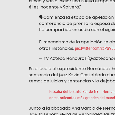
nunca y van a iniciar una nueva etapa e
él es inocente y ¨volverá¨.
🗣️Comienza la etapa de apelación 
conferencia de prensa la esposa d
ha compartido un audio con el sigu
¨El mecanismo de la apelación se a
pic.twitter.com/xcPGV6
otras instancias¨.
— TV Azteca Honduras (@aztecaho
En el audio el expresidente Hernández h
sentencia del juez Kevin Castel ¨sería du
temas de juicios y sentencias y lo dejaba
Fiscalía del Distrito Sur de NY: ¨Herná
narcotraficantes más grandes del mun
Junto a la abogada Ana García de Hern
JOH la señora Elvira de Hernández, las tr