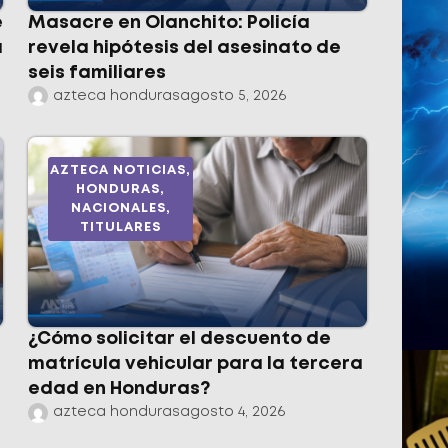
e
Masacre en Olanchito: Policía
a
revela hipótesis del asesinato de
seis familiares
azteca honduras
agosto 5, 2026
AZTECA NOTICIAS
,
HONDURAS
,
NACIONALES
,
TITULARES
¿Cómo solicitar el descuento de
matrícula vehicular para la tercera
edad en Honduras?
azteca honduras
agosto 4, 2026