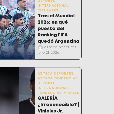
DEPORTE
INTERNACIONAL
,
TITULARES
Tras el Mundial
2026: en qué
puesto del
Ranking FIFA
quedó Argentina
azteca honduras
julio 21, 2026
AZTECA DEPORTES
,
AZTECA TENDENCIAS
,
DEPORTE
INTERNACIONAL
,
TENDENCIAS
,
VIRALES
GALERÍA
¿Irreconocible? |
Vinicius Jr.