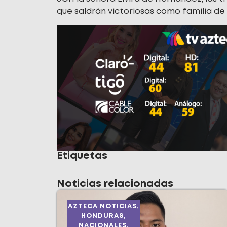
que saldrán victoriosas como familia de t
Etiquetas
Noticias relacionadas
AZTECA NOTICIAS
,
HONDURAS
,
NACIONALES
,