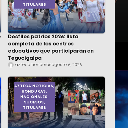
TITULARES
e
Desfiles patrios 2026: lista
completa de los centros
educativos que participarán en
Tegucigalpa
azteca honduras
agosto 6, 2026
AZTECA NOTICIAS
,
HONDURAS
,
NACIONALES
,
SUCESOS
,
TITULARES