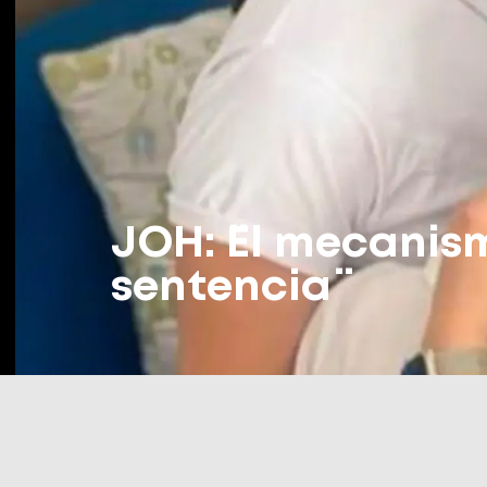
JOH: ¨El mecanis
sentencia¨