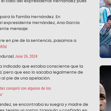
n el caso del expresidente Hernández pues
para la familia Hernández. En
el expresidente Hernández, Ana García
iente mensaje:
bre en pie de la sentencia…pasamos a
uR3d
June 26, 2024
nduras)
a indicado que estaba consciente que la
ra¨, pero que eso lo sacaba legalmente de
 al pie de una apelación.
ndez conspiró con algunos de los
do¨
ández, se encontraba su suegra y madre de
es tenían un rostro tranquilo y confiado en