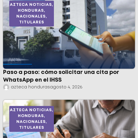
AZTECA NOTICIAS
,
HONDURAS
,
NACIONALES
,
TITULARES
Paso a paso: cómo solicitar una cita por
WhatsApp en el IHSS
azteca honduras
agosto 4, 2026
AZTECA NOTICIAS
,
HONDURAS
,
NACIONALES
,
TITULARES