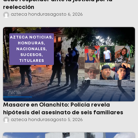
reelección
azteca honduras
agosto 6, 2026
AZTECA NOTICIAS
,
HONDURAS
,
NACIONALES
,
SUCESOS
,
TITULARES
Masacre en Olanchito: Policía revela
hipótesis del asesinato de seis familiares
azteca honduras
agosto 5, 2026