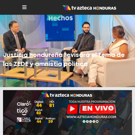
Justicia hondureña revisará el tema de
las ZEDE y amnistía política