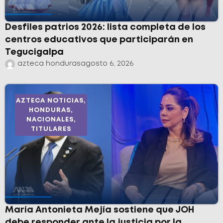
Desfiles patrios 2026: lista completa de los
centros educativos que participarán en
Tegucigalpa
azteca honduras
agosto 6, 2026
AZTECA NOTICIAS
,
HONDURAS
,
NACIONALES
,
TITULARES
María Antonieta Mejía sostiene que JOH
debe responder ante la justicia por la