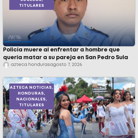
TITULARES
Policía muere al enfrentar a hombre que
quería matar a su pareja en San Pedro Sula
azteca honduras
agosto 7, 2026
AZTECA NOTICIAS
,
HONDURAS
,
NACIONALES
,
TITULARES