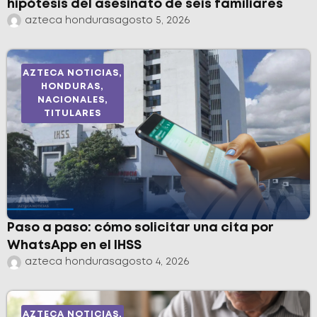
hipótesis del asesinato de seis familiares
azteca honduras
agosto 5, 2026
AZTECA NOTICIAS
,
HONDURAS
,
NACIONALES
,
TITULARES
Paso a paso: cómo solicitar una cita por
WhatsApp en el IHSS
azteca honduras
agosto 4, 2026
AZTECA NOTICIAS
,