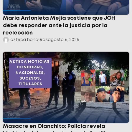
María Antonieta Mejía sostiene que JOH
debe responder ante la justicia por la
reelección
azteca honduras
agosto 6, 2026
AZTECA NOTICIAS
,
HONDURAS
,
NACIONALES
,
SUCESOS
,
TITULARES
Masacre en Olanchito: Policía revela