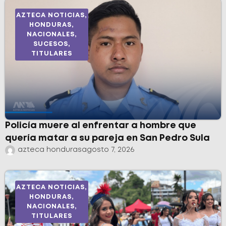
AZTECA NOTICIAS
,
HONDURAS
,
NACIONALES
,
SUCESOS
,
TITULARES
Policía muere al enfrentar a hombre que
quería matar a su pareja en San Pedro Sula
azteca honduras
agosto 7, 2026
AZTECA NOTICIAS
,
HONDURAS
,
NACIONALES
,
TITULARES