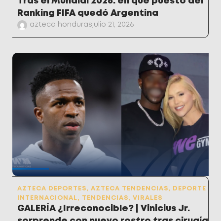
Tras el Mundial 2026: en qué puesto del
Ranking FIFA quedó Argentina
azteca honduras
julio 21, 2026
AZTECA DEPORTES
,
AZTECA TENDENCIAS
,
DEPORTE
INTERNACIONAL
,
TENDENCIAS
,
VIRALES
GALERÍA ¿Irreconocible? | Vinicius Jr.