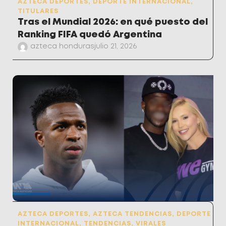
AZTECA DEPORTES
,
DEPORTE INTERNACIONAL
,
TITULARES
Tras el Mundial 2026: en qué puesto del
Ranking FIFA quedó Argentina
azteca honduras
julio 21, 2026
AZTECA DEPORTES
,
AZTECA TENDENCIAS
,
DEPORTE
INTERNACIONAL
,
TENDENCIAS
,
VIRALES