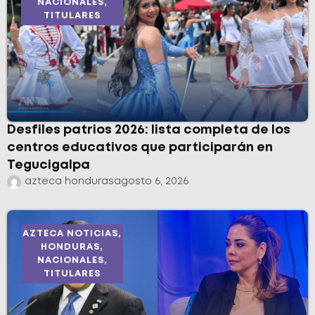
NACIONALES
,
TITULARES
Desfiles patrios 2026: lista completa de los
centros educativos que participarán en
Tegucigalpa
azteca honduras
agosto 6, 2026
AZTECA NOTICIAS
,
HONDURAS
,
NACIONALES
,
TITULARES