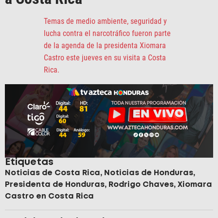
Temas de medio ambiente, seguridad y
lucha contra el narcotráfico fueron parte
de la agenda de la presidenta Xiomara
Castro este jueves en su visita a Costa
Rica.
Etiquetas
Noticias de Costa Rica
,
Noticias de Honduras
,
Presidenta de Honduras
,
Rodrigo Chaves
,
Xiomara
Castro en Costa Rica